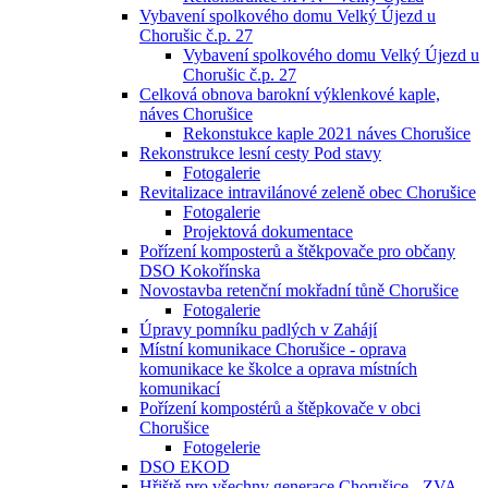
Vybavení spolkového domu Velký Újezd u
Chorušic č.p. 27
Vybavení spolkového domu Velký Újezd u
Chorušic č.p. 27
Celková obnova barokní výklenkové kaple,
náves Chorušice
Rekonstukce kaple 2021 náves Chorušice
Rekonstrukce lesní cesty Pod stavy
Fotogalerie
Revitalizace intravilánové zeleně obec Chorušice
Fotogalerie
Projektová dokumentace
Pořízení komposterů a štěkpovače pro občany
DSO Kokořínska
Novostavba retenční mokřadní tůně Chorušice
Fotogalerie
Úpravy pomníku padlých v Zahájí
Místní komunikace Chorušice - oprava
komunikace ke školce a oprava místních
komunikací
Pořízení kompostérů a štěpkovače v obci
Chorušice
Fotogelerie
DSO EKOD
Hřiště pro všechny generace Chorušice - ZVA