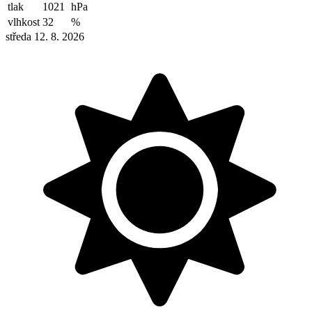
tlak
1021
hPa
vlhkost
32
%
středa 12. 8. 2026