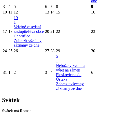
dne
3
4
5
6
7
8
9
10
11
12
13
14
15
16
19
1
Veřejné zasedání
17
18
zastupitelstva obce
20
21
22
23
Chorušice
Zobrazit všechny
záznamy ze dne
24
25
26
27
28
29
30
5
1
Nebužely zvou na
výlet na zámek
31
1
2
3
4
6
Ploskovice a do
Úštěka
Zobrazit všechny
záznamy ze dne
Svátek
Svátek má
Roman