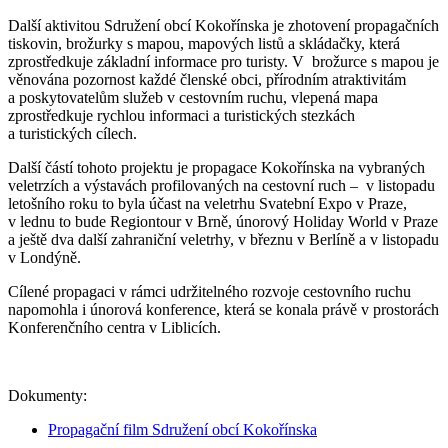
Další aktivitou Sdružení obcí Kokořínska je zhotovení propagačních
tiskovin, brožurky s mapou, mapových listů a skládačky, která
zprostředkuje základní informace pro turisty. V brožurce s mapou je
věnována pozornost každé členské obci, přírodním atraktivitám
a poskytovatelům služeb v cestovním ruchu, vlepená mapa
zprostředkuje rychlou informaci a turistických stezkách
a turistických cílech.
Další částí tohoto projektu je propagace Kokořínska na vybraných
veletrzích a výstavách profilovaných na cestovní ruch – v listopadu
letošního roku to byla účast na veletrhu Svatební Expo v Praze,
v lednu to bude Regiontour v Brně, únorový Holiday World v Praze
a ještě dva další zahraniční veletrhy, v březnu v Berlíně a v listopadu
v Londýně.
Cílené propagaci v rámci udržitelného rozvoje cestovního ruchu
napomohla i únorová konference, která se konala právě v prostorách
Konferenčního centra v Liblicích.
Dokumenty:
Propagační film Sdružení obcí Kokořínska