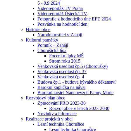
5 - 8.9.2024
Videoreportáž TV Praha
Videoreportáž Ústecká TV
Fotografie z hodnotícího dne EFE 2024
Pozvánka na hodnotící den
Historie obce
Národní mstitel v Zahájí
Kulturní památky
Pomník – Zahájí
Chorušická lípa
Focení u lipky MŠ
Strom roku 2015
Venkovská usedlost čp.5 (Choroušky)
Venkovská usedlost čp. 37
Venkovská usedlost čp. 4
Budova čp.1 - budova bývalého děkanství
Barokní kaplička na návsi
Barokní kostel Nanebevzetí Panny Marie
Rozvojový plán obce
Zpracování PRO 2023-30
Rozvoj obce v letech 2023-2030
Novinky a informace
Realizace projektů v obci
Lesní technika Chorušice
Lesní technika Chorušice