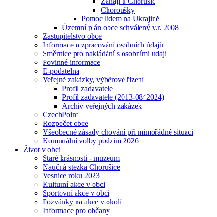
Zahájí u Chorušic
Choroušky
Pomoc lidem na Ukrajině
Územní plán obce schválený v.r. 2008
Zastupitelstvo obce
Informace o zpracování osobních údajů
Směrnice pro nakládání s osobními udaji
Povinné informace
E-podatelna
Veřejné zakázky, výběrové řízení
Profil zadavatele
Profil zadavatele (2013-08⁄ 2024)
Archiv veřejných zakázek
CzechPoint
Rozpočet obce
Všeobecné zásady chování při mimořádné situaci
Komunální volby podzim 2026
Život v obci
Staré krásnosti - muzeum
Naučná stezka Chorušice
Vesnice roku 2023
Kulturní akce v obci
Sportovní akce v obci
Pozvánky na akce v okolí
Informace pro občany