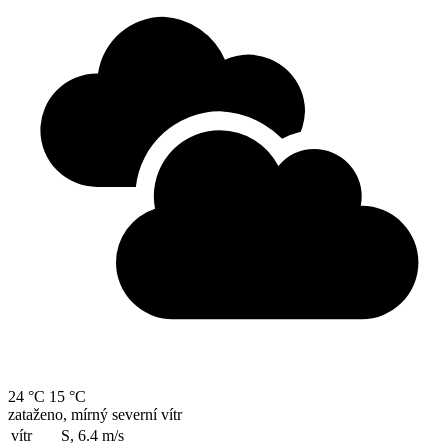
24 °C
15 °C
zataženo, mírný severní vítr
vítr
S, 6.4
m/s