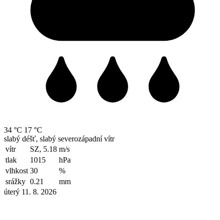
34 °C
17 °C
slabý déšť, slabý severozápadní vítr
vítr
SZ, 5.18
m/s
tlak
1015
hPa
vlhkost
30
%
srážky
0.21
mm
úterý 11. 8. 2026