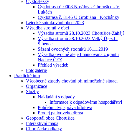
Cyklostezky
Cyklotrasa č. 0008 Nosálov - Chorušice - V
Lukách
Cyklotrasa č. 8146 U Grobiána - Kochánky
Letecké snímkování obce 2023
Výsadba stromů v obci
Výsadba stromů 28.10.2023 Chorušice-Zahájí
Výsadba stromů 28.10.2023 Velký Újezd -
Šibenec
Sázení ovocných stromků 16.11.2019
Výsadba ovocné aleje financovaná z grantu
Nadace ČEZ
Přehled výsadeb
Fotogalerie
Praktické info
Všeobecné zásady chování při mimořádné situaci
Organizace
Služby
Nakládání s odpady
Informace k odpadovému hospodářství
Pohřebnictví, správa hřbitova
Prodej palivového dřeva
Geoportál obce Chorušice
Interaktivní mapa
Chorušické odkazy