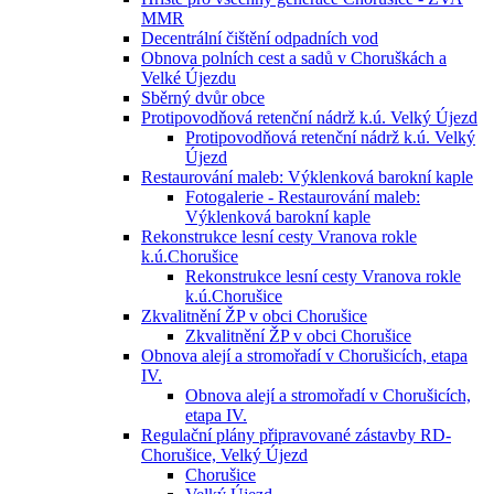
MMR
Decentrální čištění odpadních vod
Obnova polních cest a sadů v Choruškách a
Velké Újezdu
Sběrný dvůr obce
Protipovodňová retenční nádrž k.ú. Velký Újezd
Protipovodňová retenční nádrž k.ú. Velký
Újezd
Restaurování maleb: Výklenková barokní kaple
Fotogalerie - Restaurování maleb:
Výklenková barokní kaple
Rekonstrukce lesní cesty Vranova rokle
k.ú.Chorušice
Rekonstrukce lesní cesty Vranova rokle
k.ú.Chorušice
Zkvalitnění ŽP v obci Chorušice
Zkvalitnění ŽP v obci Chorušice
Obnova alejí a stromořadí v Chorušicích, etapa
IV.
Obnova alejí a stromořadí v Chorušicích,
etapa IV.
Regulační plány připravované zástavby RD-
Chorušice, Velký Újezd
Chorušice