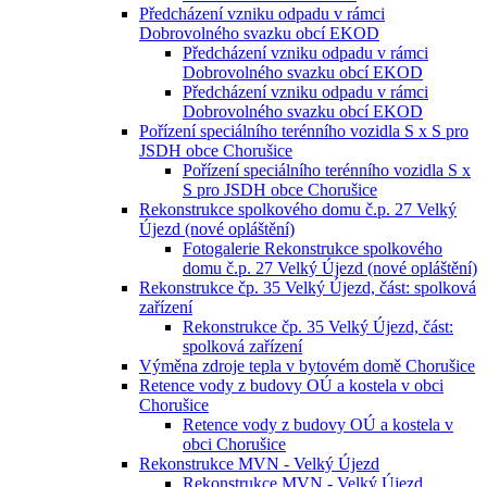
Předcházení vzniku odpadu v rámci
Dobrovolného svazku obcí EKOD
Předcházení vzniku odpadu v rámci
Dobrovolného svazku obcí EKOD
Předcházení vzniku odpadu v rámci
Dobrovolného svazku obcí EKOD
Pořízení speciálního terénního vozidla S x S pro
JSDH obce Chorušice
Pořízení speciálního terénního vozidla S x
S pro JSDH obce Chorušice
Rekonstrukce spolkového domu č.p. 27 Velký
Újezd (nové opláštění)
Fotogalerie Rekonstrukce spolkového
domu č.p. 27 Velký Újezd (nové opláštění)
Rekonstrukce čp. 35 Velký Újezd, část: spolková
zařízení
Rekonstrukce čp. 35 Velký Újezd, část:
spolková zařízení
Výměna zdroje tepla v bytovém domě Chorušice
Retence vody z budovy OÚ a kostela v obci
Chorušice
Retence vody z budovy OÚ a kostela v
obci Chorušice
Rekonstrukce MVN - Velký Újezd
Rekonstrukce MVN - Velký Újezd