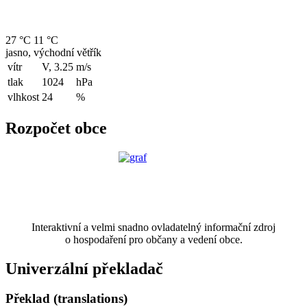
27 °C
11 °C
jasno, východní větřík
vítr
V, 3.25
m/s
tlak
1024
hPa
vlhkost
24
%
Rozpočet obce
Interaktivní a velmi snadno ovladatelný informační zdroj
o hospodaření pro občany a vedení obce.
Univerzální překladač
Překlad (translations)