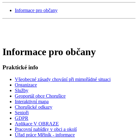
Informace pro občany
Informace pro občany
Praktické info
Všeobecné zásady chování při mimořádné situaci
Organizace
Služby
Geoportál obce Chorušice
Interaktivní mapa
Chorušické odkazy
Senioři
GDPR
Aplikace V OBRAZE
Pracovní nabídky v obci a okolí
Úřad práce Mělník - informace