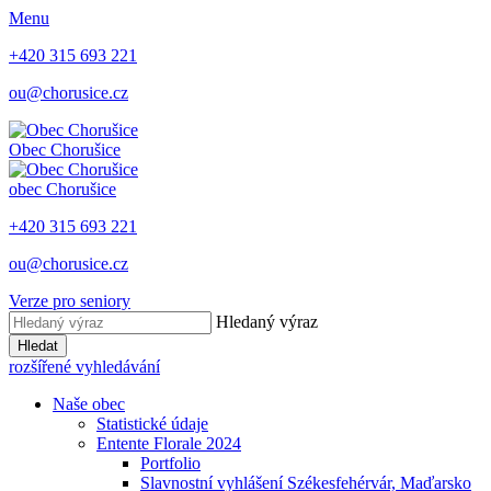
Menu
+420 315 693 221
ou@chorusice.cz
Obec
Chorušice
obec
Chorušice
+420 315 693 221
ou@chorusice.cz
Verze pro seniory
Hledaný výraz
Hledat
rozšířené vyhledávání
Naše obec
Statistické údaje
Entente Florale 2024
Portfolio
Slavnostní vyhlášení Székesfehérvár, Maďarsko