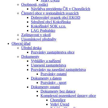
Velký Újezd
Osobnosti, rodáci
Návštěva prezidenta ČR v Chorušicích
Členství obce v regionálních svazcích
Dobrovolný svazek obcí EKOD
Sdružení obcí Kokořínska
Kokořínský SOK s.r.o.
LAG Podralsko
Zajímavosti v okolí
Upomínkové předměty
Obecní úřad
Úřední deska
Pozvánky zastupitestva obce
Dokumenty
Vyhlášky a nařízení
Usnesení zastupitelstva
Pozvánky na zasedání zastupitelstva
Pozvánky ostatní
Dokumenty s datem
Pozvánky - sport
Dokumenty ostatní
Dokumenty bez datace
Komplexní pozemkové úpravy obce
Chorušice
Velký Újezd