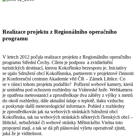
Realizace projektu z Regionálního operačního
programu
V letech 2012 počala realizace projektu z Regionálního operačního
programu Střední Čechy. Cílem je podpora a zviditelnění
turistických destinací, kterou Kokořínsko bezesporu je. Iniciativy
se ujalo Sdružení obcí Kokořínnska, partnerem v projektové činnosti
je Konferenční centrum Akademie věd ČR – Zámek Liblice. Co
se v rámci tohoto projektu podařilo? Pořízení webové kamery, která
je umístěna pod ochozem rozhledny na Vrátenské hoře. Webkamera
je opatřena meteostanicí a zprostředkuje dva záběry z výšky x metrů
do okolí rozhledny, dále aktuální údaje o teplotě, tlaku vzduchu
a poskytuje další meteorologické informace. Pohled z rozhledny
je zprostředkován jak na webových stránkách Sdružení obcí
Kokořínska, tak na webových stránkách některých členských obcí –
liblické, nebuželské či webové stránky Mělnického Vtelna toto
propojení mají, a tak se dá při plánování výletu operativně zjistit,
jaká že je viditelnost.