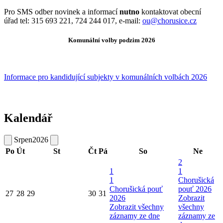
Pro SMS odber novinek a informací
nutno
kontaktovat obecní
úřad tel: 315 693 221, 724 244 017, e-mail:
ou@chorusice.cz
Komunální volby podzim 2026
Informace pro kandidující subjekty v komunálních volbách 2026
Kalendář
Srpen
2026
Po
Út
St
Čt
Pá
So
Ne
2
1
1
1
Chorušická
Chorušická pouť
pouť 2026
27
28
29
30
31
2026
Zobrazit
Zobrazit všechny
všechny
záznamy ze dne
záznamy ze