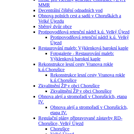
MMR
Decentrální čištění odpadních vod
Obnova polních cest a sadů v Choruškách a
Velké Újezdu
Sběrný dvůr obce
Protipovodňová retenční nádrž k.ú. Velký Újezd
Protipovodňová retenční nádrž k.ú. Velký
Újezd
Restaurování maleb: Výklenková barokní kaple
Fotogalerie - Restaurování maleb:
Výklenková barokní kaple
Rekonstrukce lesní cesty Vranova rokle
k.ú.Chorušice
Rekonstrukce lesní cesty Vranova rokle
k.ú.Chorušice
Zkvalitnění ŽP v obci Chorušice
Zkvalitnění ŽP v obci Chorušice
Obnova alejí a stromořadí v Chorušicích, etapa
IV.
Obnova alejí a stromořadí v Chorušicích,
etapa IV.
Regulační plány připravované zástavby RD-
Chorušice, Velký Újezd
Chorušice