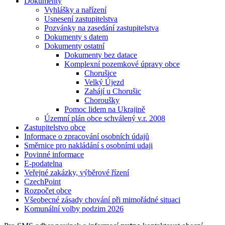
Dokumenty
Vyhlášky a nařízení
Usnesení zastupitelstva
Pozvánky na zasedání zastupitelstva
Dokumenty s datem
Dokumenty ostatní
Dokumenty bez datace
Komplexní pozemkové úpravy obce
Chorušice
Velký Újezd
Zahájí u Chorušic
Choroušky
Pomoc lidem na Ukrajině
Územní plán obce schválený v.r. 2008
Zastupitelstvo obce
Informace o zpracování osobních údajů
Směrnice pro nakládání s osobními udaji
Povinné informace
E-podatelna
Veřejné zakázky, výběrové řízení
CzechPoint
Rozpočet obce
Všeobecné zásady chování při mimořádné situaci
Komunální volby podzim 2026