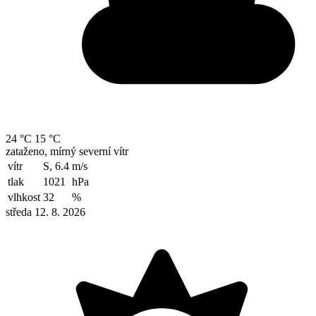
24 °C
15 °C
zataženo, mírný severní vítr
vítr
S, 6.4
m/s
tlak
1021
hPa
vlhkost
32
%
středa 12. 8. 2026