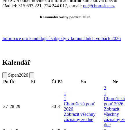
Pro SMS odber novinek a informací
nutno
kontaktovat obecní
úřad tel: 315 693 221, 724 244 017, e-mail:
ou@chorusice.cz
Komunální volby podzim 2026
Informace pro kandidující subjekty v komunálních volbách 2026
Kalendář
Srpen
2026
Po
Út
St
Čt
Pá
So
Ne
2
1
1
1
Chorušická
Chorušická pouť
pouť 2026
27
28
29
30
31
2026
Zobrazit
Zobrazit všechny
všechny
záznamy ze dne
záznamy ze
dne