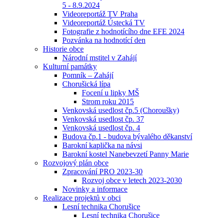
5 - 8.9.2024
Videoreportáž TV Praha
Videoreportáž Ústecká TV
Fotografie z hodnotícího dne EFE 2024
Pozvánka na hodnotící den
Historie obce
Národní mstitel v Zahájí
Kulturní památky
Pomník – Zahájí
Chorušická lípa
Focení u lipky MŠ
Strom roku 2015
Venkovská usedlost čp.5 (Choroušky)
Venkovská usedlost čp. 37
Venkovská usedlost čp. 4
Budova čp.1 - budova bývalého děkanství
Barokní kaplička na návsi
Barokní kostel Nanebevzetí Panny Marie
Rozvojový plán obce
Zpracování PRO 2023-30
Rozvoj obce v letech 2023-2030
Novinky a informace
Realizace projektů v obci
Lesní technika Chorušice
Lesní technika Chorušice