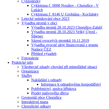
Cyklostezky
Cyklotrasa č. 0008 Nosálov - Chorušice - V
Lukách
Cyklotrasa č. 8146 U Grobiána - Kochánky
Letecké snímkování obce 2023
Výsadba stromů v obci
Výsadba stromů 28.10.2023 Chorušice-Zahájí
Výsadba stromů 28.10.2023 Velký Újezd -
Šibenec
Sázení ovocných stromků 16.11.2019
Výsadba ovocné aleje financovaná z grantu
Nadace ČEZ
Přehled výsadeb
Fotogalerie
Praktické info
Všeobecné zásady chování při mimořádné situaci
Organizace
Služby
Nakládání s odpady
Informace k odpadovému hospodářství
Pohřebnictví, správa hřbitova
Prodej palivového dřeva
Geoportál obce Chorušice
Interaktivní mapa
Chorušické odkazy