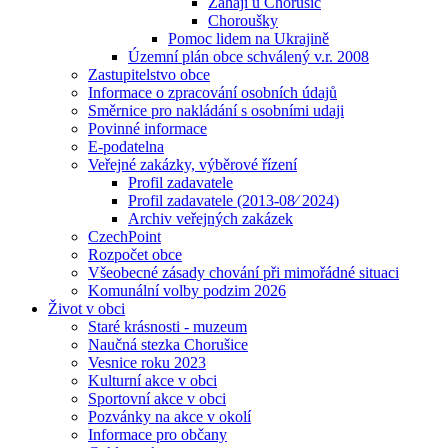
Zahájí u Chorušic
Choroušky
Pomoc lidem na Ukrajině
Územní plán obce schválený v.r. 2008
Zastupitelstvo obce
Informace o zpracování osobních údajů
Směrnice pro nakládání s osobními udaji
Povinné informace
E-podatelna
Veřejné zakázky, výběrové řízení
Profil zadavatele
Profil zadavatele (2013-08⁄ 2024)
Archiv veřejných zakázek
CzechPoint
Rozpočet obce
Všeobecné zásady chování při mimořádné situaci
Komunální volby podzim 2026
Život v obci
Staré krásnosti - muzeum
Naučná stezka Chorušice
Vesnice roku 2023
Kulturní akce v obci
Sportovní akce v obci
Pozvánky na akce v okolí
Informace pro občany