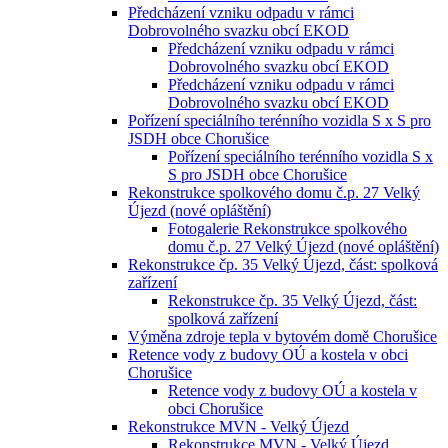
Předcházení vzniku odpadu v rámci
Dobrovolného svazku obcí EKOD
Předcházení vzniku odpadu v rámci
Dobrovolného svazku obcí EKOD
Předcházení vzniku odpadu v rámci
Dobrovolného svazku obcí EKOD
Pořízení speciálního terénního vozidla S x S pro
JSDH obce Chorušice
Pořízení speciálního terénního vozidla S x
S pro JSDH obce Chorušice
Rekonstrukce spolkového domu č.p. 27 Velký
Újezd (nové opláštění)
Fotogalerie Rekonstrukce spolkového
domu č.p. 27 Velký Újezd (nové opláštění)
Rekonstrukce čp. 35 Velký Újezd, část: spolková
zařízení
Rekonstrukce čp. 35 Velký Újezd, část:
spolková zařízení
Výměna zdroje tepla v bytovém domě Chorušice
Retence vody z budovy OÚ a kostela v obci
Chorušice
Retence vody z budovy OÚ a kostela v
obci Chorušice
Rekonstrukce MVN - Velký Újezd
Rekonstrukce MVN - Velký Újezd