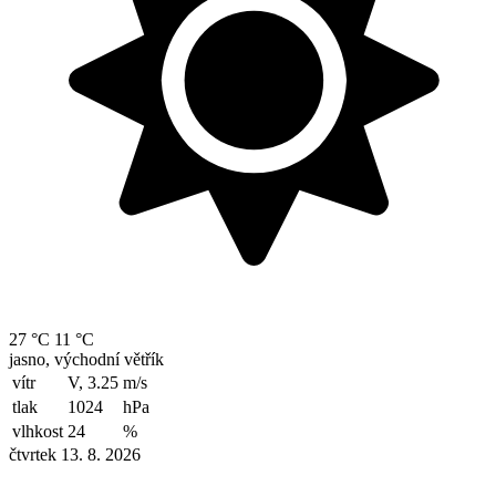
27 °C
11 °C
jasno, východní větřík
vítr
V, 3.25
m/s
tlak
1024
hPa
vlhkost
24
%
čtvrtek 13. 8. 2026