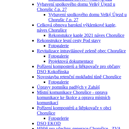
Vybavení spolkového domu Velký Újezd u
Chorušic č.p. 27
Vybavení spolkového domu Velký Újezd u
Chorušic č.p. 27
Celková obnova barokní výklenkové kaple,
náves Chorušice
Rekonstukce kaple 2021 náves Chorušice
Rekonstrukce lesní cesty Pod stavy
Fotogalerie
Revitalizace intravilánové zeleně obec Chorušice
Fotogalerie
Projektová dokumentace
Pořízení komposterů a štěkpovače pro občany
DSO Kokořínska
Novostavba retenční mokřadní tůně Chorušice
Fotogalerie
Úpravy pomníku padlých v Zahájí
Místní komunikace Chorušice - oprava
komunikace ke školce a oprava místních
komunikací
Pořízení kompostérů a štěpkovače v obci
Chorušice
Fotogelerie
DSO EKOD
Hřiště pro všechny generace Chorušice - ZVA