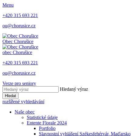
Menu
+420 315 693 221
ou@chorusice.cz
Obec
Chorušice
obec
Chorušice
+420 315 693 221
ou@chorusice.cz
Verze pro seniory
Hledaný výraz
Hledat
rozšířené vyhledávání
Naše obec
Statistické údaje
Entente Florale 2024
Portfolio
Slavnostní vyhlášení Székesfehérvár, Maďarsko