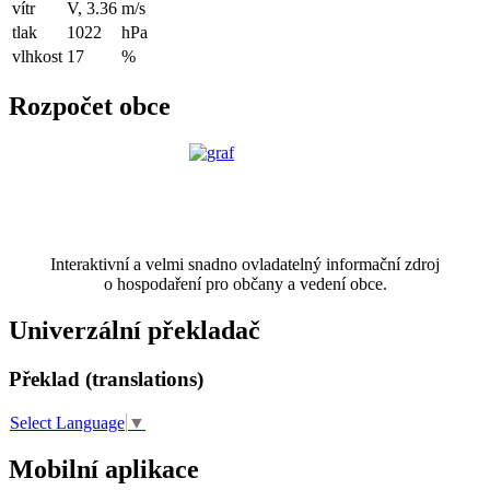
vítr
V, 3.36
m/s
tlak
1022
hPa
vlhkost
17
%
Rozpočet obce
Interaktivní a velmi snadno ovladatelný informační zdroj
o hospodaření pro občany a vedení obce.
Univerzální překladač
Překlad (translations)
Select Language
▼
Mobilní aplikace