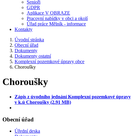
Senioři
GDPR
Aplikace V OBRAZE
Pracovní nabídky v obci a okolí
Úřad práce Mělník - informace
Kontakty
Úvodní stránka
Obecní úřad
Dokumenty
Dokumenty ostatní
Komplexní pozemkové úpravy obce
Choroušky
Choroušky
Zápis z úvodního jednání Komplexní pozemkové úpravy
v k.ú Choroušky (2.91 MB)
Obecní úřad
Úřední deska