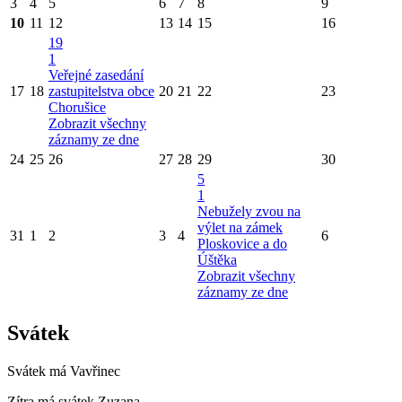
3
4
5
6
7
8
9
10
11
12
13
14
15
16
19
1
Veřejné zasedání
17
18
zastupitelstva obce
20
21
22
23
Chorušice
Zobrazit všechny
záznamy ze dne
24
25
26
27
28
29
30
5
1
Nebužely zvou na
výlet na zámek
31
1
2
3
4
6
Ploskovice a do
Úštěka
Zobrazit všechny
záznamy ze dne
Svátek
Svátek má
Vavřinec
Zítra má svátek
Zuzana