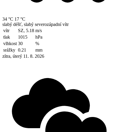
34 °C
17 °C
slabý déšť, slabý severozápadní vítr
vítr
SZ, 5.18
m/s
tlak
1015
hPa
vlhkost
30
%
srážky
0.21
mm
zítra, úterý 11. 8. 2026