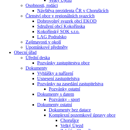
Velký Újezd
Osobnosti, rodáci
Návštěva prezidenta ČR v Chorušicích
Členství obce v regionálních svazcích
Dobrovolný svazek obcí EKOD
Sdružení obcí Kokořínska
Kokořínský SOK s.r.o.
LAG Podralsko
Zajímavosti v okolí
Upomínkové předměty
Obecní úřad
Úřední deska
Pozvánky zastupitestva obce
Dokumenty
Vyhlášky a nařízení
Usnesení zastupitelstva
Pozvánky na zasedání zastupitelstva
Pozvánky ostatní
Dokumenty s datem
Pozvánky - sport
Dokumenty ostatní
Dokumenty bez datace
Komplexní pozemkové úpravy obce
Chorušice
Velký Újezd