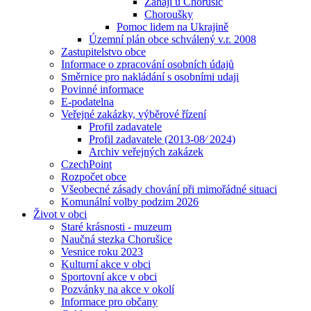
Zahájí u Chorušic
Choroušky
Pomoc lidem na Ukrajině
Územní plán obce schválený v.r. 2008
Zastupitelstvo obce
Informace o zpracování osobních údajů
Směrnice pro nakládání s osobními udaji
Povinné informace
E-podatelna
Veřejné zakázky, výběrové řízení
Profil zadavatele
Profil zadavatele (2013-08⁄ 2024)
Archiv veřejných zakázek
CzechPoint
Rozpočet obce
Všeobecné zásady chování při mimořádné situaci
Komunální volby podzim 2026
Život v obci
Staré krásnosti - muzeum
Naučná stezka Chorušice
Vesnice roku 2023
Kulturní akce v obci
Sportovní akce v obci
Pozvánky na akce v okolí
Informace pro občany