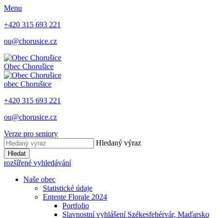
Menu
+420 315 693 221
ou@chorusice.cz
Obec
Chorušice
obec
Chorušice
+420 315 693 221
ou@chorusice.cz
Verze pro seniory
Hledaný výraz
Hledat
rozšířené vyhledávání
Naše obec
Statistické údaje
Entente Florale 2024
Portfolio
Slavnostní vyhlášení Székesfehérvár, Maďarsko