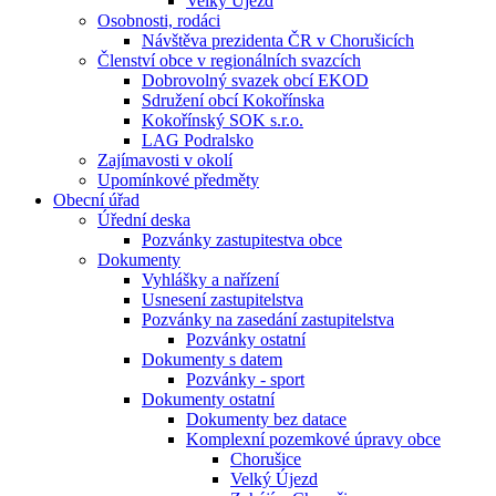
Velký Újezd
Osobnosti, rodáci
Návštěva prezidenta ČR v Chorušicích
Členství obce v regionálních svazcích
Dobrovolný svazek obcí EKOD
Sdružení obcí Kokořínska
Kokořínský SOK s.r.o.
LAG Podralsko
Zajímavosti v okolí
Upomínkové předměty
Obecní úřad
Úřední deska
Pozvánky zastupitestva obce
Dokumenty
Vyhlášky a nařízení
Usnesení zastupitelstva
Pozvánky na zasedání zastupitelstva
Pozvánky ostatní
Dokumenty s datem
Pozvánky - sport
Dokumenty ostatní
Dokumenty bez datace
Komplexní pozemkové úpravy obce
Chorušice
Velký Újezd