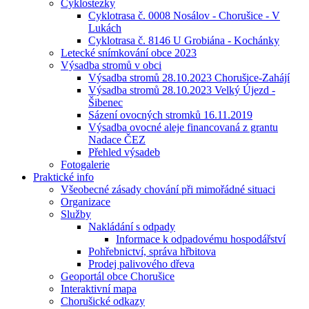
Cyklostezky
Cyklotrasa č. 0008 Nosálov - Chorušice - V
Lukách
Cyklotrasa č. 8146 U Grobiána - Kochánky
Letecké snímkování obce 2023
Výsadba stromů v obci
Výsadba stromů 28.10.2023 Chorušice-Zahájí
Výsadba stromů 28.10.2023 Velký Újezd -
Šibenec
Sázení ovocných stromků 16.11.2019
Výsadba ovocné aleje financovaná z grantu
Nadace ČEZ
Přehled výsadeb
Fotogalerie
Praktické info
Všeobecné zásady chování při mimořádné situaci
Organizace
Služby
Nakládání s odpady
Informace k odpadovému hospodářství
Pohřebnictví, správa hřbitova
Prodej palivového dřeva
Geoportál obce Chorušice
Interaktivní mapa
Chorušické odkazy