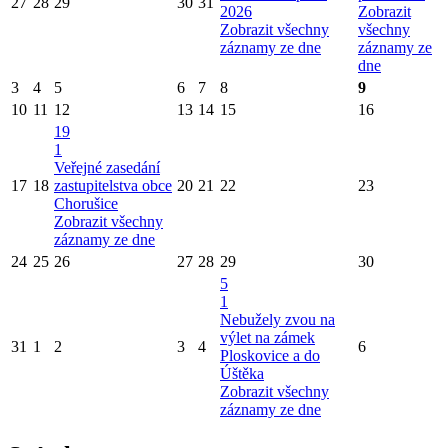
27
28
29
30
31
2026
Zobrazit
Zobrazit všechny
všechny
záznamy ze dne
záznamy ze
dne
3
4
5
6
7
8
9
10
11
12
13
14
15
16
19
1
Veřejné zasedání
17
18
zastupitelstva obce
20
21
22
23
Chorušice
Zobrazit všechny
záznamy ze dne
24
25
26
27
28
29
30
5
1
Nebužely zvou na
výlet na zámek
31
1
2
3
4
6
Ploskovice a do
Úštěka
Zobrazit všechny
záznamy ze dne