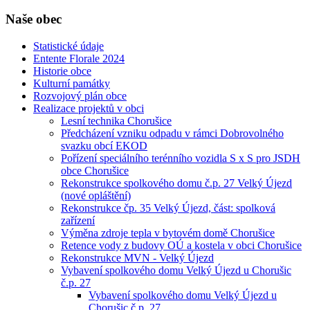
Naše obec
Statistické údaje
Entente Florale 2024
Historie obce
Kulturní památky
Rozvojový plán obce
Realizace projektů v obci
Lesní technika Chorušice
Předcházení vzniku odpadu v rámci Dobrovolného
svazku obcí EKOD
Pořízení speciálního terénního vozidla S x S pro JSDH
obce Chorušice
Rekonstrukce spolkového domu č.p. 27 Velký Újezd
(nové opláštění)
Rekonstrukce čp. 35 Velký Újezd, část: spolková
zařízení
Výměna zdroje tepla v bytovém domě Chorušice
Retence vody z budovy OÚ a kostela v obci Chorušice
Rekonstrukce MVN - Velký Újezd
Vybavení spolkového domu Velký Újezd u Chorušic
č.p. 27
Vybavení spolkového domu Velký Újezd u
Chorušic č.p. 27