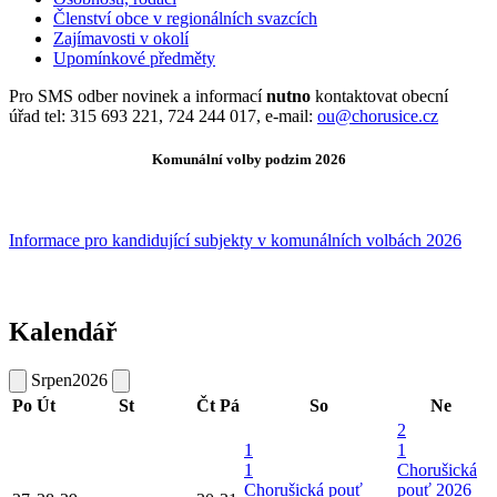
Členství obce v regionálních svazcích
Zajímavosti v okolí
Upomínkové předměty
Pro SMS odber novinek a informací
nutno
kontaktovat obecní
úřad tel: 315 693 221, 724 244 017, e-mail:
ou@chorusice.cz
Komunální volby podzim 2026
Informace pro kandidující subjekty v komunálních volbách 2026
Kalendář
Srpen
2026
Po
Út
St
Čt
Pá
So
Ne
2
1
1
1
Chorušická
Chorušická pouť
pouť 2026