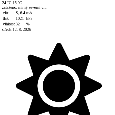
24 °C
15 °C
zataženo, mírný severní vítr
vítr
S, 6.4
m/s
tlak
1021
hPa
vlhkost
32
%
středa 12. 8. 2026