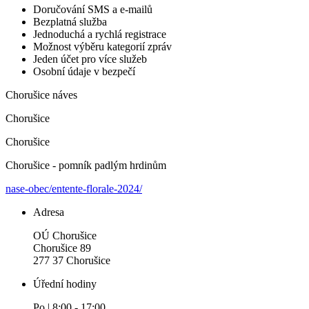
Doručování SMS a e-mailů
Bezplatná služba
Jednoduchá a rychlá registrace
Možnost výběru kategorií zpráv
Jeden účet pro více služeb
Osobní údaje v bezpečí
Chorušice náves
Chorušice
Chorušice
Chorušice - pomník padlým hrdinům
nase-obec/entente-florale-2024/
Adresa
OÚ Chorušice
Chorušice 89
277 37 Chorušice
Úřední hodiny
Po | 8:00 - 17:00