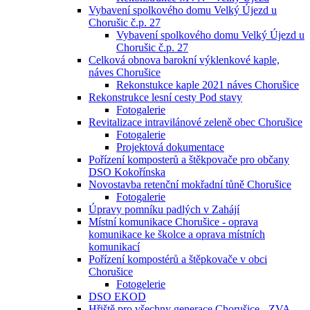
Vybavení spolkového domu Velký Újezd u
Chorušic č.p. 27
Vybavení spolkového domu Velký Újezd u
Chorušic č.p. 27
Celková obnova barokní výklenkové kaple,
náves Chorušice
Rekonstukce kaple 2021 náves Chorušice
Rekonstrukce lesní cesty Pod stavy
Fotogalerie
Revitalizace intravilánové zeleně obec Chorušice
Fotogalerie
Projektová dokumentace
Pořízení komposterů a štěkpovače pro občany
DSO Kokořínska
Novostavba retenční mokřadní tůně Chorušice
Fotogalerie
Úpravy pomníku padlých v Zahájí
Místní komunikace Chorušice - oprava
komunikace ke školce a oprava místních
komunikací
Pořízení kompostérů a štěpkovače v obci
Chorušice
Fotogelerie
DSO EKOD
Hřiště pro všechny generace Chorušice - ZVA