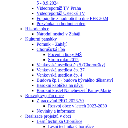
5 - 8.9.2024
Videoreportáž TV Praha
Videoreportáž Ústecká TV
Fotografie z hodnotícího dne EFE 2024
Pozvánka na hodnotící den
Historie obce
Národní mstitel v Zahájí
Kulturní památky
Pomník – Zahájí
Chorušická lípa
Focení u lipky MŠ
Strom roku 2015
Venkovská usedlost čp.5 (Choroušky)
Venkovská usedlost čp. 37
Venkovská usedlost čp. 4
Budova čp.1 - budova bývalého děkanství
Barokní kaplička na návsi
Barokní kostel Nanebevzetí Panny Marie
Rozvojový plán obce
Zpracování PRO 2023-30
Rozvoj obce v letech 2023-2030
Novinky a informace
Realizace projektů v obci
Lesní technika Chorušice
Lesní technika Chorušice