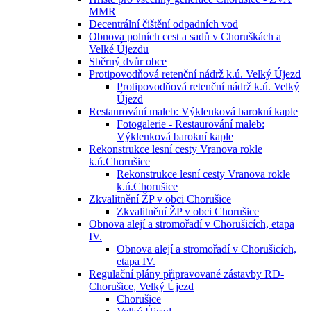
MMR
Decentrální čištění odpadních vod
Obnova polních cest a sadů v Choruškách a
Velké Újezdu
Sběrný dvůr obce
Protipovodňová retenční nádrž k.ú. Velký Újezd
Protipovodňová retenční nádrž k.ú. Velký
Újezd
Restaurování maleb: Výklenková barokní kaple
Fotogalerie - Restaurování maleb:
Výklenková barokní kaple
Rekonstrukce lesní cesty Vranova rokle
k.ú.Chorušice
Rekonstrukce lesní cesty Vranova rokle
k.ú.Chorušice
Zkvalitnění ŽP v obci Chorušice
Zkvalitnění ŽP v obci Chorušice
Obnova alejí a stromořadí v Chorušicích, etapa
IV.
Obnova alejí a stromořadí v Chorušicích,
etapa IV.
Regulační plány připravované zástavby RD-
Chorušice, Velký Újezd
Chorušice