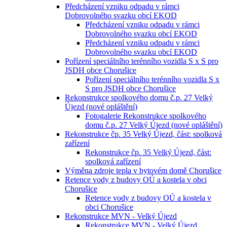
Předcházení vzniku odpadu v rámci
Dobrovolného svazku obcí EKOD
Předcházení vzniku odpadu v rámci
Dobrovolného svazku obcí EKOD
Předcházení vzniku odpadu v rámci
Dobrovolného svazku obcí EKOD
Pořízení speciálního terénního vozidla S x S pro
JSDH obce Chorušice
Pořízení speciálního terénního vozidla S x
S pro JSDH obce Chorušice
Rekonstrukce spolkového domu č.p. 27 Velký
Újezd (nové opláštění)
Fotogalerie Rekonstrukce spolkového
domu č.p. 27 Velký Újezd (nové opláštění)
Rekonstrukce čp. 35 Velký Újezd, část: spolková
zařízení
Rekonstrukce čp. 35 Velký Újezd, část:
spolková zařízení
Výměna zdroje tepla v bytovém domě Chorušice
Retence vody z budovy OÚ a kostela v obci
Chorušice
Retence vody z budovy OÚ a kostela v
obci Chorušice
Rekonstrukce MVN - Velký Újezd
Rekonstrukce MVN - Velký Újezd