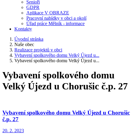
Senioři
GDPR
Aplikace V OBRAZE
Pracovní nabídky v obci a okolí
Úřad práce Mělník - informace
Kontakty
Úvodní stránka
Naše obec
Realizace projektů v obci
Vybavení spolkového domu Velký Újezd u...
Vybavení spolkového domu Velký Újezd u...
Vybavení spolkového domu
Velký Újezd u Chorušic č.p. 27
Vybavení spolkového domu Velký Újezd u Chorušic
č.p. 27
20. 2. 2023