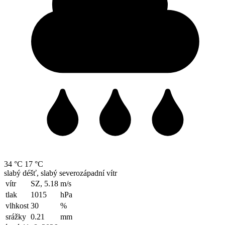
34 °C
17 °C
slabý déšť, slabý severozápadní vítr
vítr
SZ, 5.18
m/s
tlak
1015
hPa
vlhkost
30
%
srážky
0.21
mm