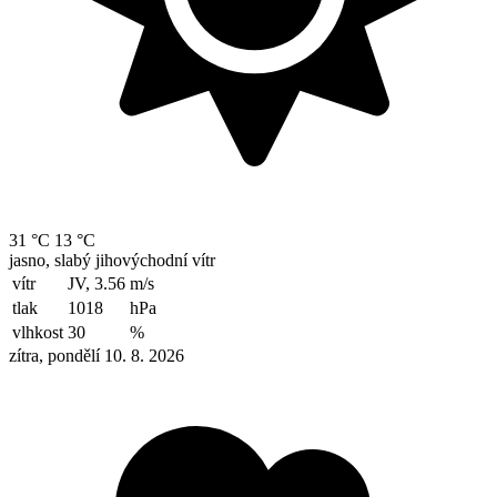
31 °C
13 °C
jasno, slabý jihovýchodní vítr
vítr
JV, 3.56
m/s
tlak
1018
hPa
vlhkost
30
%
zítra, pondělí 10. 8. 2026