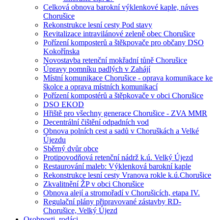
Celková obnova barokní výklenkové kaple, náves
Chorušice
Rekonstrukce lesní cesty Pod stavy
Revitalizace intravilánové zeleně obec Chorušice
Pořízení komposterů a štěkpovače pro občany DSO
Kokořínska
Novostavba retenční mokřadní tůně Chorušice
Úpravy pomníku padlých v Zahájí
Místní komunikace Chorušice - oprava komunikace ke
školce a oprava místních komunikací
Pořízení kompostérů a štěpkovače v obci Chorušice
DSO EKOD
Hřiště pro všechny generace Chorušice - ZVA MMR
Decentrální čištění odpadních vod
Obnova polních cest a sadů v Choruškách a Velké
Újezdu
Sběrný dvůr obce
Protipovodňová retenční nádrž k.ú. Velký Újezd
Restaurování maleb: Výklenková barokní kaple
Rekonstrukce lesní cesty Vranova rokle k.ú.Chorušice
Zkvalitnění ŽP v obci Chorušice
Obnova alejí a stromořadí v Chorušicích, etapa IV.
Regulační plány připravované zástavby RD-
Chorušice, Velký Újezd
Osobnosti, rodáci