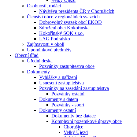
Velký Újezd
Osobnosti, rodáci
Návštěva prezidenta ČR v Chorušicích
Členství obce v regionálních svazcích
Dobrovolný svazek obcí EKOD
Sdružení obcí Kokořínska
Kokořínský SOK s.r.o.
LAG Podralsko
Zajímavosti v okolí
Upomínkové předměty
Obecní úřad
Úřední deska
Pozvánky zastupitestva obce
Dokumenty
Vyhlášky a nařízení
Usnesení zastupitelstva
Pozvánky na zasedání zastupitelstva
Pozvánky ostatní
Dokumenty s datem
Pozvánky - sport
Dokumenty ostatní
Dokumenty bez datace
Komplexní pozemkové úpravy obce
Chorušice
Velký Újezd