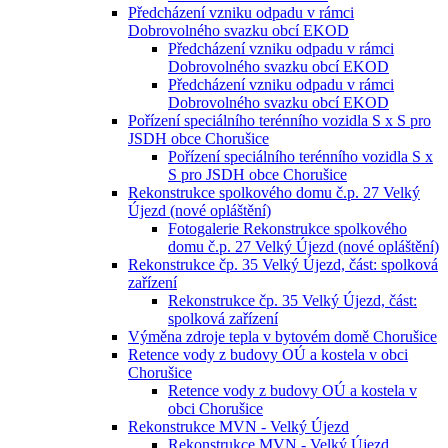
Předcházení vzniku odpadu v rámci
Dobrovolného svazku obcí EKOD
Předcházení vzniku odpadu v rámci
Dobrovolného svazku obcí EKOD
Předcházení vzniku odpadu v rámci
Dobrovolného svazku obcí EKOD
Pořízení speciálního terénního vozidla S x S pro
JSDH obce Chorušice
Pořízení speciálního terénního vozidla S x
S pro JSDH obce Chorušice
Rekonstrukce spolkového domu č.p. 27 Velký
Újezd (nové opláštění)
Fotogalerie Rekonstrukce spolkového
domu č.p. 27 Velký Újezd (nové opláštění)
Rekonstrukce čp. 35 Velký Újezd, část: spolková
zařízení
Rekonstrukce čp. 35 Velký Újezd, část:
spolková zařízení
Výměna zdroje tepla v bytovém domě Chorušice
Retence vody z budovy OÚ a kostela v obci
Chorušice
Retence vody z budovy OÚ a kostela v
obci Chorušice
Rekonstrukce MVN - Velký Újezd
Rekonstrukce MVN - Velký Újezd