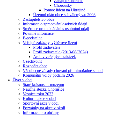
Zahájí u Chorušic
Choroušky
Pomoc lidem na Ukrajině
Územní plán obce schválený v.r. 2008
Zastupitelstvo obce
Informace o zpracování osobních údajů
Směrnice pro nakládání s osobními udaji
Povinné informace
E-podatelna
Veřejné zakázky, výběrové řízení
Profil zadavatele
Profil zadavatele (2013-08⁄ 2024)
Archiv veřejných zakázek
CzechPoint
Rozpočet obce
Všeobecné zásady chování při mimořádné situaci
Komunální volby podzim 2026
Život v obci
Staré krásnosti - muzeum
Naučná stezka Chorušice
Vesnice roku 2023
Kulturní akce v obci
Sportovní akce v obci
Pozvánky na akce v okolí
Informace pro občany