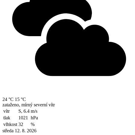
24 °C
15 °C
zataženo, mírný severní vítr
vítr
S, 6.4
m/s
tlak
1021
hPa
vlhkost
32
%
středa 12. 8. 2026