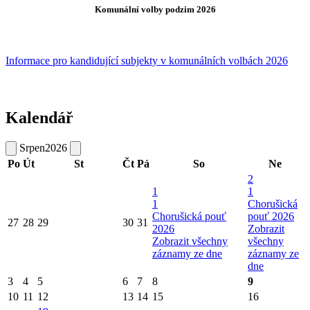
Komunální volby podzim 2026
Informace pro kandidující subjekty v komunálních volbách 2026
Kalendář
Srpen
2026
Po
Út
St
Čt
Pá
So
Ne
2
1
1
1
Chorušická
Chorušická pouť
pouť 2026
27
28
29
30
31
2026
Zobrazit
Zobrazit všechny
všechny
záznamy ze dne
záznamy ze
dne
3
4
5
6
7
8
9
10
11
12
13
14
15
16