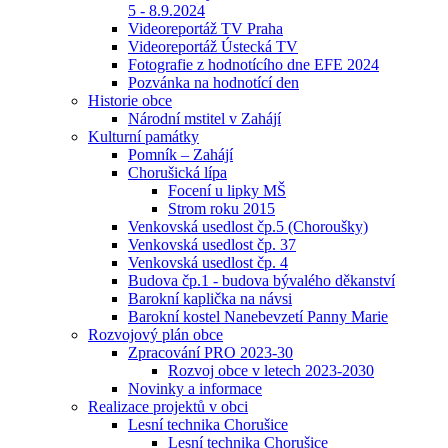
5 - 8.9.2024
Videoreportáž TV Praha
Videoreportáž Ústecká TV
Fotografie z hodnotícího dne EFE 2024
Pozvánka na hodnotící den
Historie obce
Národní mstitel v Zahájí
Kulturní památky
Pomník – Zahájí
Chorušická lípa
Focení u lipky MŠ
Strom roku 2015
Venkovská usedlost čp.5 (Choroušky)
Venkovská usedlost čp. 37
Venkovská usedlost čp. 4
Budova čp.1 - budova bývalého děkanství
Barokní kaplička na návsi
Barokní kostel Nanebevzetí Panny Marie
Rozvojový plán obce
Zpracování PRO 2023-30
Rozvoj obce v letech 2023-2030
Novinky a informace
Realizace projektů v obci
Lesní technika Chorušice
Lesní technika Chorušice