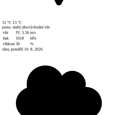
31 °C
13 °C
jasno, slabý jihovýchodní vítr
vítr
JV, 3.56
m/s
tlak
1018
hPa
vlhkost
30
%
zítra, pondělí 10. 8. 2026