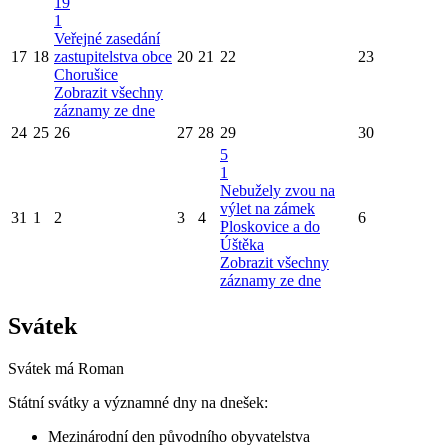
19
1
Veřejné zasedání
17
18
zastupitelstva obce
20
21
22
23
Chorušice
Zobrazit všechny
záznamy ze dne
24
25
26
27
28
29
30
5
1
Nebužely zvou na
výlet na zámek
31
1
2
3
4
6
Ploskovice a do
Úštěka
Zobrazit všechny
záznamy ze dne
Svátek
Svátek má
Roman
Státní svátky a významné dny na dnešek:
Mezinárodní den původního obyvatelstva