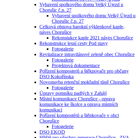
Vybavení spolkového domu Velký Újezd u
Chorušic č.p. 27
Vybavení spolkového domu Velký Újezd u
Chorušic č.p. 27
Celková obnova barokní výklenkové kaple,
náves Chorušice
Rekonstukce kaple 2021 náves Chorušice
Rekonstrukce lesní cesty Pod stavy
Fotogalerie
Revitalizace intravilánové zeleně obec Chorušice
Fotogalerie
Projektová dokumentace
Pořízení komposterů a štěkpovače pro občany
DSO Kokořínska
Novostavba retenční mokřadní tůně Chorušice
Fotogalerie
Úpravy pomníku padlých v Zahájí
Místní komunikace Chorušice - oprava
komunikace ke školce a oprava místních
komunikací
Pořízení kompostérů a štěpkovače v obci
Chorušice
Fotogelerie
DSO EKOD
Hřiště pro všechny generace Chorušice - ZVA