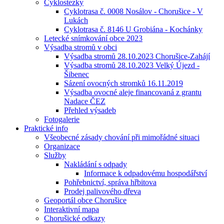
Cyklostezky
Cyklotrasa č. 0008 Nosálov - Chorušice - V
Lukách
Cyklotrasa č. 8146 U Grobiána - Kochánky
Letecké snímkování obce 2023
Výsadba stromů v obci
Výsadba stromů 28.10.2023 Chorušice-Zahájí
Výsadba stromů 28.10.2023 Velký Újezd -
Šibenec
Sázení ovocných stromků 16.11.2019
Výsadba ovocné aleje financovaná z grantu
Nadace ČEZ
Přehled výsadeb
Fotogalerie
Praktické info
Všeobecné zásady chování při mimořádné situaci
Organizace
Služby
Nakládání s odpady
Informace k odpadovému hospodářství
Pohřebnictví, správa hřbitova
Prodej palivového dřeva
Geoportál obce Chorušice
Interaktivní mapa
Chorušické odkazy