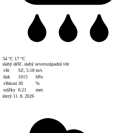
34 °C
17 °C
slabý déšť, slabý severozápadní vítr
vítr
SZ, 5.18
m/s
tlak
1015
hPa
vlhkost
30
%
srážky
0.21
mm
úterý 11. 8. 2026