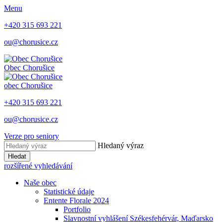
Menu
+420 315 693 221
ou@chorusice.cz
Obec
Chorušice
obec
Chorušice
+420 315 693 221
ou@chorusice.cz
Verze pro seniory
Hledaný výraz
Hledat
rozšířené vyhledávání
Naše obec
Statistické údaje
Entente Florale 2024
Portfolio
Slavnostní vyhlášení Székesfehérvár, Maďarsko