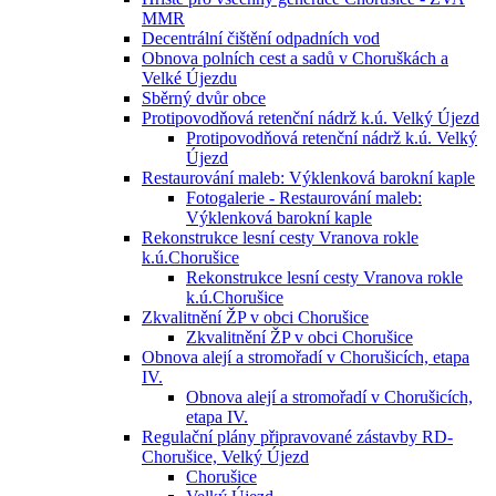
MMR
Decentrální čištění odpadních vod
Obnova polních cest a sadů v Choruškách a
Velké Újezdu
Sběrný dvůr obce
Protipovodňová retenční nádrž k.ú. Velký Újezd
Protipovodňová retenční nádrž k.ú. Velký
Újezd
Restaurování maleb: Výklenková barokní kaple
Fotogalerie - Restaurování maleb:
Výklenková barokní kaple
Rekonstrukce lesní cesty Vranova rokle
k.ú.Chorušice
Rekonstrukce lesní cesty Vranova rokle
k.ú.Chorušice
Zkvalitnění ŽP v obci Chorušice
Zkvalitnění ŽP v obci Chorušice
Obnova alejí a stromořadí v Chorušicích, etapa
IV.
Obnova alejí a stromořadí v Chorušicích,
etapa IV.
Regulační plány připravované zástavby RD-
Chorušice, Velký Újezd
Chorušice