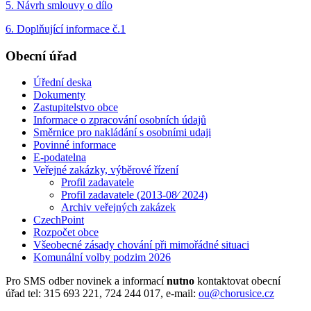
5. Návrh smlouvy o dílo
6. Doplňující informace č.1
Obecní úřad
Úřední deska
Dokumenty
Zastupitelstvo obce
Informace o zpracování osobních údajů
Směrnice pro nakládání s osobními udaji
Povinné informace
E-podatelna
Veřejné zakázky, výběrové řízení
Profil zadavatele
Profil zadavatele (2013-08⁄ 2024)
Archiv veřejných zakázek
CzechPoint
Rozpočet obce
Všeobecné zásady chování při mimořádné situaci
Komunální volby podzim 2026
Pro SMS odber novinek a informací
nutno
kontaktovat obecní
úřad tel: 315 693 221, 724 244 017, e-mail:
ou@chorusice.cz