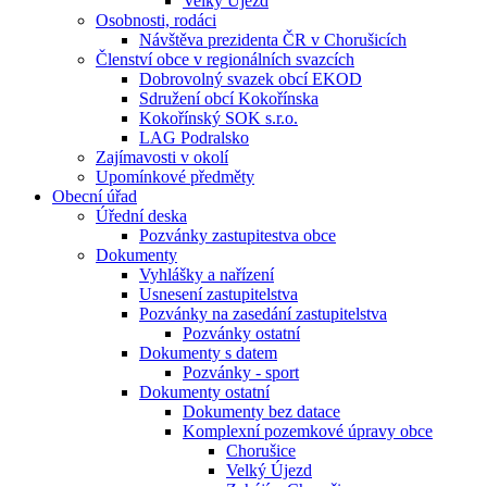
Velký Újezd
Osobnosti, rodáci
Návštěva prezidenta ČR v Chorušicích
Členství obce v regionálních svazcích
Dobrovolný svazek obcí EKOD
Sdružení obcí Kokořínska
Kokořínský SOK s.r.o.
LAG Podralsko
Zajímavosti v okolí
Upomínkové předměty
Obecní úřad
Úřední deska
Pozvánky zastupitestva obce
Dokumenty
Vyhlášky a nařízení
Usnesení zastupitelstva
Pozvánky na zasedání zastupitelstva
Pozvánky ostatní
Dokumenty s datem
Pozvánky - sport
Dokumenty ostatní
Dokumenty bez datace
Komplexní pozemkové úpravy obce
Chorušice
Velký Újezd