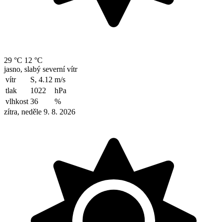
29 °C
12 °C
jasno, slabý severní vítr
vítr
S, 4.12
m/s
tlak
1022
hPa
vlhkost
36
%
zítra, neděle 9. 8. 2026