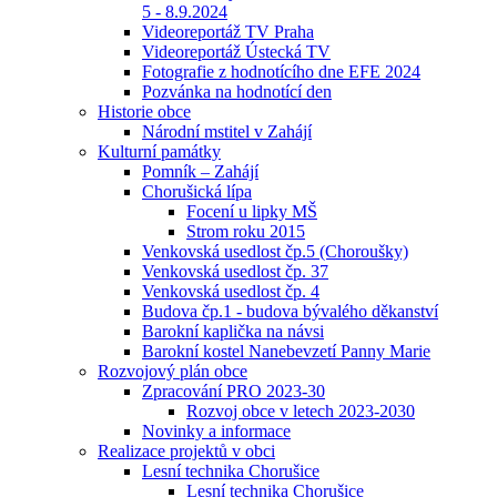
5 - 8.9.2024
Videoreportáž TV Praha
Videoreportáž Ústecká TV
Fotografie z hodnotícího dne EFE 2024
Pozvánka na hodnotící den
Historie obce
Národní mstitel v Zahájí
Kulturní památky
Pomník – Zahájí
Chorušická lípa
Focení u lipky MŠ
Strom roku 2015
Venkovská usedlost čp.5 (Choroušky)
Venkovská usedlost čp. 37
Venkovská usedlost čp. 4
Budova čp.1 - budova bývalého děkanství
Barokní kaplička na návsi
Barokní kostel Nanebevzetí Panny Marie
Rozvojový plán obce
Zpracování PRO 2023-30
Rozvoj obce v letech 2023-2030
Novinky a informace
Realizace projektů v obci
Lesní technika Chorušice
Lesní technika Chorušice