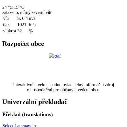
24 °C
15 °C
zataženo, mírný severní vítr
vítr
S, 6.4
m/s
tlak
1021
hPa
vlhkost
32
%
Rozpočet obce
Interaktivní a velmi snadno ovladatelný informační zdroj
o hospodaření pro občany a vedení obce.
Univerzální překladač
Překlad (translations)
Select Language
▼