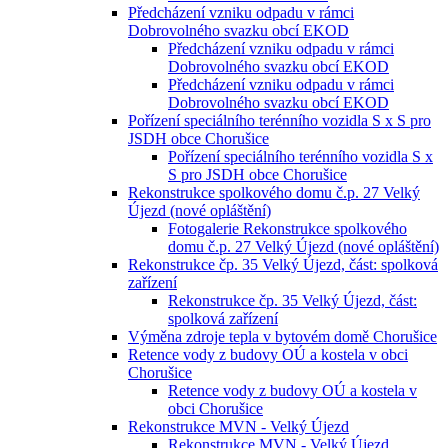
Předcházení vzniku odpadu v rámci
Dobrovolného svazku obcí EKOD
Předcházení vzniku odpadu v rámci
Dobrovolného svazku obcí EKOD
Předcházení vzniku odpadu v rámci
Dobrovolného svazku obcí EKOD
Pořízení speciálního terénního vozidla S x S pro
JSDH obce Chorušice
Pořízení speciálního terénního vozidla S x
S pro JSDH obce Chorušice
Rekonstrukce spolkového domu č.p. 27 Velký
Újezd (nové opláštění)
Fotogalerie Rekonstrukce spolkového
domu č.p. 27 Velký Újezd (nové opláštění)
Rekonstrukce čp. 35 Velký Újezd, část: spolková
zařízení
Rekonstrukce čp. 35 Velký Újezd, část:
spolková zařízení
Výměna zdroje tepla v bytovém domě Chorušice
Retence vody z budovy OÚ a kostela v obci
Chorušice
Retence vody z budovy OÚ a kostela v
obci Chorušice
Rekonstrukce MVN - Velký Újezd
Rekonstrukce MVN - Velký Újezd