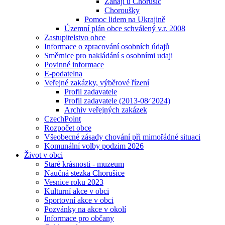
Zahájí u Chorušic
Choroušky
Pomoc lidem na Ukrajině
Územní plán obce schválený v.r. 2008
Zastupitelstvo obce
Informace o zpracování osobních údajů
Směrnice pro nakládání s osobními udaji
Povinné informace
E-podatelna
Veřejné zakázky, výběrové řízení
Profil zadavatele
Profil zadavatele (2013-08⁄ 2024)
Archiv veřejných zakázek
CzechPoint
Rozpočet obce
Všeobecné zásady chování při mimořádné situaci
Komunální volby podzim 2026
Život v obci
Staré krásnosti - muzeum
Naučná stezka Chorušice
Vesnice roku 2023
Kulturní akce v obci
Sportovní akce v obci
Pozvánky na akce v okolí
Informace pro občany