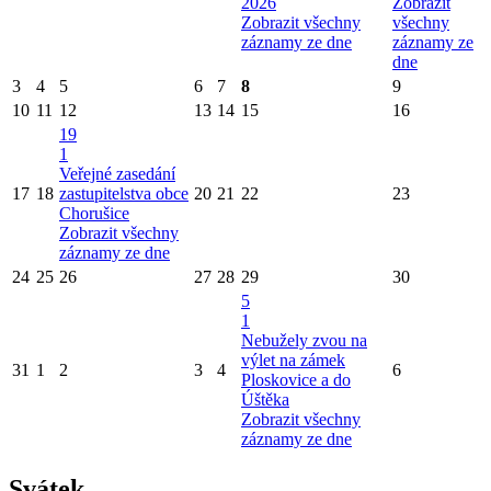
2026
Zobrazit
Zobrazit všechny
všechny
záznamy ze dne
záznamy ze
dne
3
4
5
6
7
8
9
10
11
12
13
14
15
16
19
1
Veřejné zasedání
17
18
zastupitelstva obce
20
21
22
23
Chorušice
Zobrazit všechny
záznamy ze dne
24
25
26
27
28
29
30
5
1
Nebužely zvou na
výlet na zámek
31
1
2
3
4
6
Ploskovice a do
Úštěka
Zobrazit všechny
záznamy ze dne
Svátek