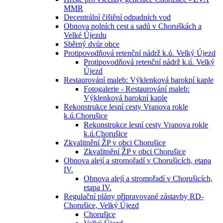
MMR
Decentrální čištění odpadních vod
Obnova polních cest a sadů v Choruškách a
Velké Újezdu
Sběrný dvůr obce
Protipovodňová retenční nádrž k.ú. Velký Újezd
Protipovodňová retenční nádrž k.ú. Velký
Újezd
Restaurování maleb: Výklenková barokní kaple
Fotogalerie - Restaurování maleb:
Výklenková barokní kaple
Rekonstrukce lesní cesty Vranova rokle
k.ú.Chorušice
Rekonstrukce lesní cesty Vranova rokle
k.ú.Chorušice
Zkvalitnění ŽP v obci Chorušice
Zkvalitnění ŽP v obci Chorušice
Obnova alejí a stromořadí v Chorušicích, etapa
IV.
Obnova alejí a stromořadí v Chorušicích,
etapa IV.
Regulační plány připravované zástavby RD-
Chorušice, Velký Újezd
Chorušice