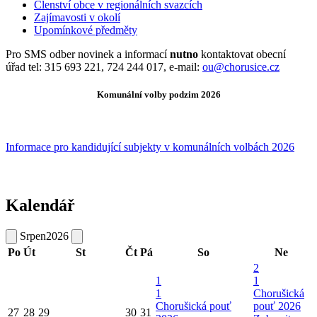
Členství obce v regionálních svazcích
Zajímavosti v okolí
Upomínkové předměty
Pro SMS odber novinek a informací
nutno
kontaktovat obecní
úřad tel: 315 693 221, 724 244 017, e-mail:
ou@chorusice.cz
Komunální volby podzim 2026
Informace pro kandidující subjekty v komunálních volbách 2026
Kalendář
Srpen
2026
Po
Út
St
Čt
Pá
So
Ne
2
1
1
1
Chorušická
Chorušická pouť
pouť 2026
27
28
29
30
31