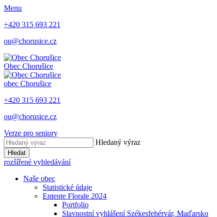
Menu
+420 315 693 221
ou@chorusice.cz
Obec
Chorušice
obec
Chorušice
+420 315 693 221
ou@chorusice.cz
Verze pro seniory
Hledaný výraz
Hledat
rozšířené vyhledávání
Naše obec
Statistické údaje
Entente Florale 2024
Portfolio
Slavnostní vyhlášení Székesfehérvár, Maďarsko