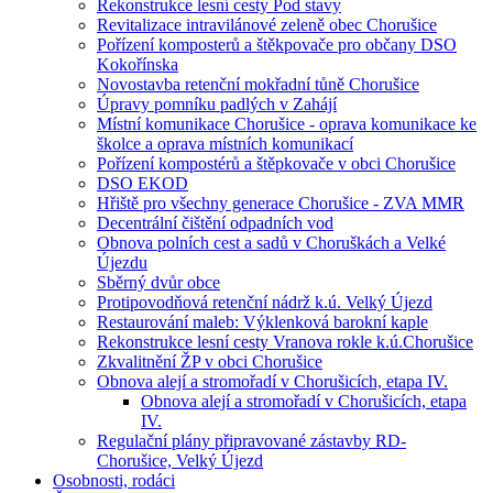
Rekonstrukce lesní cesty Pod stavy
Revitalizace intravilánové zeleně obec Chorušice
Pořízení komposterů a štěkpovače pro občany DSO
Kokořínska
Novostavba retenční mokřadní tůně Chorušice
Úpravy pomníku padlých v Zahájí
Místní komunikace Chorušice - oprava komunikace ke
školce a oprava místních komunikací
Pořízení kompostérů a štěpkovače v obci Chorušice
DSO EKOD
Hřiště pro všechny generace Chorušice - ZVA MMR
Decentrální čištění odpadních vod
Obnova polních cest a sadů v Choruškách a Velké
Újezdu
Sběrný dvůr obce
Protipovodňová retenční nádrž k.ú. Velký Újezd
Restaurování maleb: Výklenková barokní kaple
Rekonstrukce lesní cesty Vranova rokle k.ú.Chorušice
Zkvalitnění ŽP v obci Chorušice
Obnova alejí a stromořadí v Chorušicích, etapa IV.
Obnova alejí a stromořadí v Chorušicích, etapa
IV.
Regulační plány připravované zástavby RD-
Chorušice, Velký Újezd
Osobnosti, rodáci