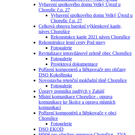
Vybavení spolkového domu Velký Újezd u
Chorušic č.p. 27
Vybavení spolkového domu Velký Újezd u
Chorušic č.p. 27
Celková obnova barokní výklenkové kaple,
náves Chorušice
Rekonstukce kaple 2021 náves Chorušice
Rekonstrukce lesní cesty Pod stavy
Fotogalerie
Revitalizace intravilánové zeleně obec Chorušice
Fotogalerie
Projektová dokumentace
Pořízení komposterů a štěkpovače pro občany
DSO Kokořínska
Novostavba retenční mokřadní tůně Chorušice
Fotogalerie
Úpravy pomníku padlých v Zahájí
Místní komunikace Chorušice - oprava
komunikace ke školce a oprava místních
komunikací
Pořízení kompostérů a štěpkovače v obci
Chorušice
Fotogelerie
DSO EKOD
Hřiště pro všechny generace Chorušice - ZVA