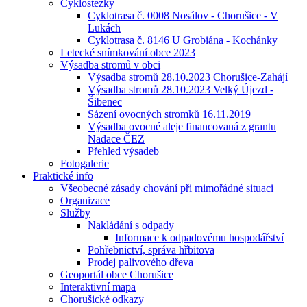
Cyklostezky
Cyklotrasa č. 0008 Nosálov - Chorušice - V
Lukách
Cyklotrasa č. 8146 U Grobiána - Kochánky
Letecké snímkování obce 2023
Výsadba stromů v obci
Výsadba stromů 28.10.2023 Chorušice-Zahájí
Výsadba stromů 28.10.2023 Velký Újezd -
Šibenec
Sázení ovocných stromků 16.11.2019
Výsadba ovocné aleje financovaná z grantu
Nadace ČEZ
Přehled výsadeb
Fotogalerie
Praktické info
Všeobecné zásady chování při mimořádné situaci
Organizace
Služby
Nakládání s odpady
Informace k odpadovému hospodářství
Pohřebnictví, správa hřbitova
Prodej palivového dřeva
Geoportál obce Chorušice
Interaktivní mapa
Chorušické odkazy