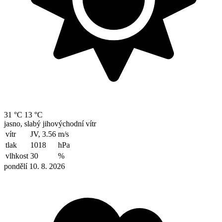
31 °C
13 °C
jasno, slabý jihovýchodní vítr
vítr
JV, 3.56
m/s
tlak
1018
hPa
vlhkost
30
%
pondělí 10. 8. 2026