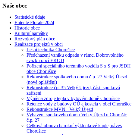
Naše obec
Statistické údaje
Entente Florale 2024
Historie obce
Kulturní památky
Rozvojový plán obce
Realizace projektů v obci
Lesní technika Chorušice
Předcházení vzniku odpadu v rámci Dobrovolného
svazku obcí EKOD
Pořízení speciálního terénního vozidla S x S pro JSDH
obce Chorušice
Rekonstrukce spolkového domu č.p. 27 Velký Újezd
(nové opláštění)
Rekonstrukce čp. 35 Velký Újezd, část: spolková
zařízení
Výměna zdroje tepla v bytovém domě Chorušice
Retence vody z budovy OÚ a kostela v obci Chorušice
Rekonstrukce MVN - Velký Újezd
Vybavení spolkového domu Velký Újezd u Chorušic
č.p. 27
Celková obnova barokní výklenkové kaple, náves
Chorušice