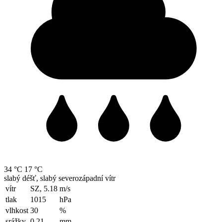
34 °C
17 °C
slabý déšť, slabý severozápadní vítr
vítr
SZ, 5.18
m/s
tlak
1015
hPa
vlhkost
30
%
srážky
0.21
mm